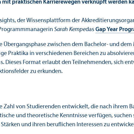
h mit praktischen Karrierewegen verknüpft werden k
nsights, der Wissensplattform der Akkreditierungs­org
 Programmmanagerin
Sarah Kempe
das
Gap Year Pro
erte Über­gangs­phase zwischen dem Bachelor- und de
e Praktika in verschiedenen Bereichen zu absolvieren
 Dieses Format erlaubt den Teilnehmenden, sich ent
tions­felder zu erkunden.
nde Zahl von Studierenden entwickelt, die nach ihrem
tische und theoretische Kenntnisse verfügen, suchen s
Stärken und ihren beruflichen Interessen zu entwicke