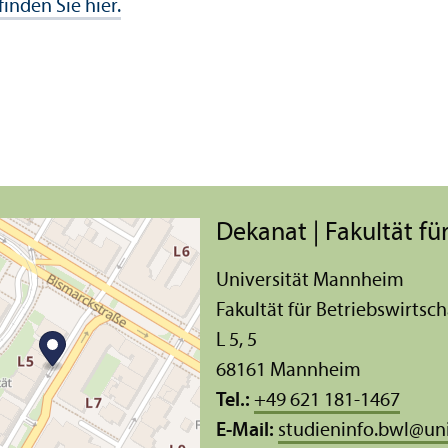
finden Sie hier.
Dekanat | Fakultät für
Universität Mannheim
Fakultät für Betriebs­wirtsch
L 5, 5
68161 Mannheim
Tel.:
+49 621 181-1467
E-Mail:
studieninfo.bwl
@
un