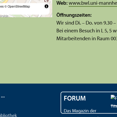
Web:
www.bwl.uni-mannhe
les
© OpenStreetMap
Öffnungs­zeiten:
Wir sind Di. – Do. von 9.30 –
Bei einem Besuch in L 5, 5 w
Mitarbeitenden in Raum 00
..
FORUM
Das Magazin der
ibliothek