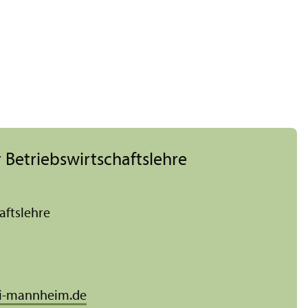
 Betriebs­wirtschafts­lehre
afts­lehre
i-mannheim.de