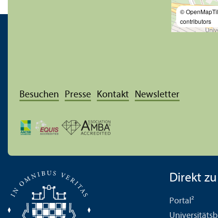
© OpenMapTi
contributors
Besuchen
Presse
Kontakt
Newsletter
Direkt zu .
Portal²
Universitäts­b