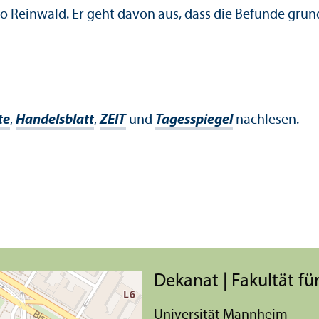
so Reinwald. Er geht davon aus, dass die Befunde gru
te
,
Handels­blatt
,
ZEIT
und
Tagesspiegel
nachlesen.
Dekanat | Fakultät für
Universität Mannheim