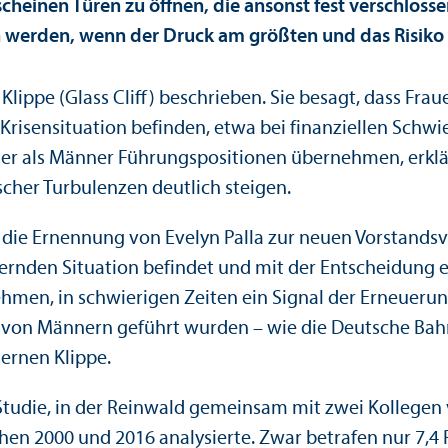
cheinen Türen zu öffnen, die ansonst fest verschlosse
 werden, wenn der Druck am größten und das Risiko d
Klippe (Glass Cliff) beschrieben. Sie besagt, dass Fr
Krisensituation befinden, etwa bei finanz­iellen Schw
er als Männer Führungs­positionen übernehmen, erkl
scher Turbulenzen deutlich steigen.
st die Ernennung von Evelyn Palla zur neuen Vorstand
ernden Situation befindet und mit der Entscheidung e
men, in schwierigen Zeiten ein Signal der Erneuerun
l von Männern geführt wurden – wie die Deutsche Bahn.
sernen Klippe.
Studie, in der Reinwald gemeinsam mit zwei Kollegen 
en 2000 und 2016 analysierte. Zwar betrafen nur 7,4 