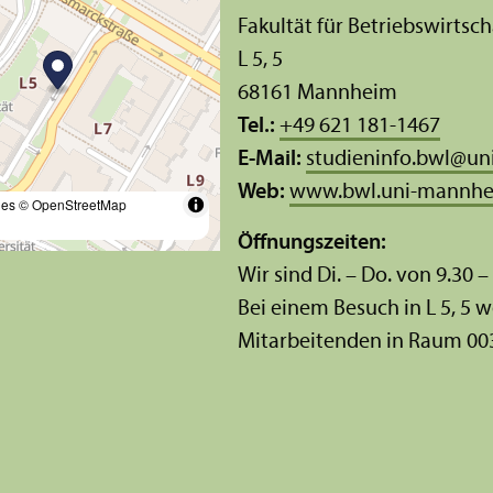
Fakultät für Betriebs­wirtsch
L 5, 5
68161 Mannheim
Tel.:
+49 621 181-1467
E-Mail:
studieninfo.bwl
@
un
Web:
www.bwl.uni-mannhe
les
© OpenStreetMap
Öffnungs­zeiten:
Wir sind Di. – Do. von 9.30 –
Bei einem Besuch in L 5, 5 w
Mitarbeitenden in Raum 00