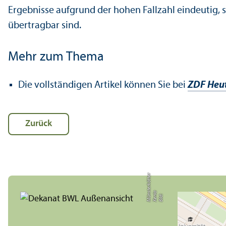
Ergebnisse aufgrund der hohen Fallzahl eindeutig, 
übertragbar sind.
Mehr zum Thema
Die vollständigen Artikel können Sie bei
ZDF Heu
Zurück
r
a
s
Bil
d:
X
e
ni
M
ü
n
t
e
r
k
ö
t
t
e