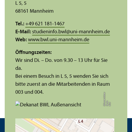
L 5, 5
68161 Mannheim
Tel.:
+49 621 181-1467
E-Mail:
studieninfo.bwl
@
uni-mannheim.de
Web:
www.bwl.uni-mannheim.de
Öffnungs­zeiten:
Wir sind Di. – Do. von 9.30 – 13 Uhr für Sie
da.
Bei einem Besuch in L 5, 5 wenden Sie sich
bitte zuerst an die Mitarbeitenden in Raum
003 und 004.
r
a
s
t
Bil
d:
X
e
ni
M
ü
n
e
r
k
ö
t
t
e