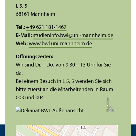
L 5, 5
68161 Mannheim
Tel.:
+49 621 181-1467
E-Mail:
studieninfo.bwl
@
uni-mannheim.de
Web:
www.bwl.uni-mannheim.de
Öffnungs­zeiten:
Wir sind Di. – Do. von 9.30 – 13 Uhr für Sie
da.
Bei einem Besuch in L 5, 5 wenden Sie sich
bitte zuerst an die Mitarbeitenden in Raum
003 und 004.
r
a
s
t
Bil
d:
X
e
ni
M
ü
n
e
r
k
ö
t
t
e