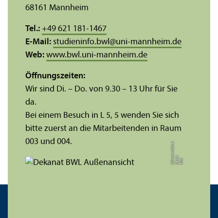
68161 Mannheim
Tel.:
+49 621 181-1467
E-Mail:
studieninfo.bwl
@
uni-mannheim.de
Web:
www.bwl.uni-mannheim.de
Öffnungs­zeiten:
Wir sind Di. – Do. von 9.30 – 13 Uhr für Sie
da.
Bei einem Besuch in L 5, 5 wenden Sie sich
bitte zuerst an die Mitarbeitenden in Raum
003 und 004.
r
a
s
t
Bil
d:
X
e
ni
M
ü
n
e
r
k
ö
t
t
e