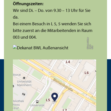
Öffnungs­zeiten:
Wir sind Di. – Do. von 9.30 – 13 Uhr für Sie
da.
Bei einem Besuch in L 5, 5 wenden Sie sich
bitte zuerst an die Mitarbeitenden in Raum
003 und 004.
r
a
s
t
Bil
d:
X
e
ni
M
ü
n
e
r
k
ö
t
t
e