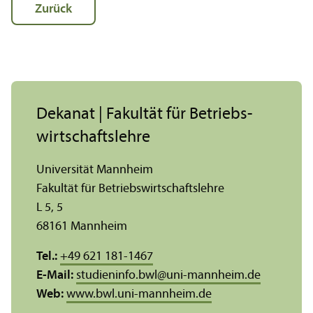
Zurück
Dekanat | Fakultät für Betriebs­
wirtschafts­lehre
Universität Mannheim
Fakultät für Betriebs­wirtschafts­lehre
L 5, 5
68161 Mannheim
Tel.:
+49 621 181-1467
E-Mail:
studieninfo.bwl
@
uni-mannheim.de
Web:
www.bwl.uni-mannheim.de