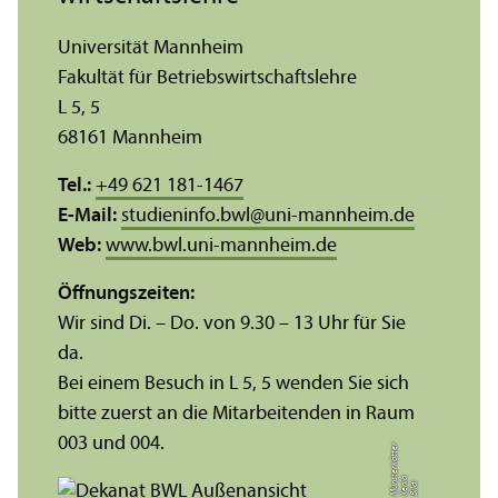
Universität Mannheim
Fakultät für Betriebs­wirtschafts­lehre
L 5, 5
68161 Mannheim
Tel.:
+49 621 181-1467
E-Mail:
studieninfo.bwl
@
uni-mannheim.de
Web:
www.bwl.uni-mannheim.de
Öffnungs­zeiten:
Wir sind Di. – Do. von 9.30 – 13 Uhr für Sie
da.
Bei einem Besuch in L 5, 5 wenden Sie sich
bitte zuerst an die Mitarbeitenden in Raum
003 und 004.
r
a
s
t
Bil
d:
X
e
ni
M
ü
n
e
r
k
ö
t
t
e