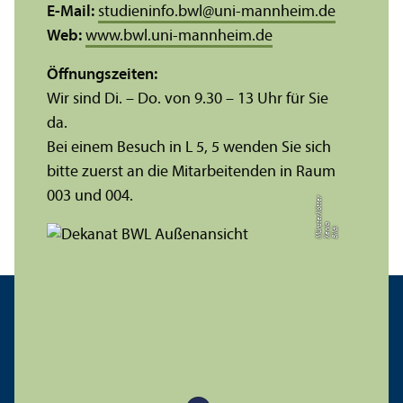
E-Mail:
studieninfo.bwl
@
uni-mannheim.de
Web:
www.bwl.uni-mannheim.de
Öffnungs­zeiten:
Wir sind Di. – Do. von 9.30 – 13 Uhr für Sie
da.
Bei einem Besuch in L 5, 5 wenden Sie sich
bitte zuerst an die Mitarbeitenden in Raum
003 und 004.
r
a
s
t
Bil
d:
X
e
ni
M
ü
n
e
r
k
ö
t
t
e