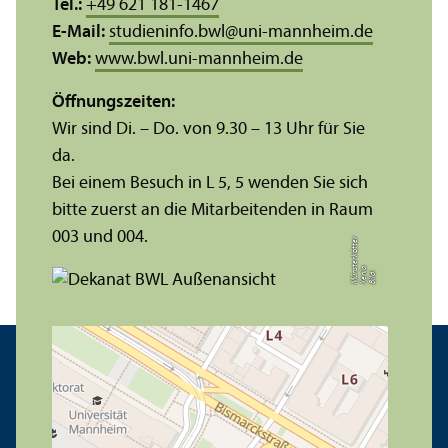
Tel.:
+49 621 181-1467
E-Mail:
studieninfo.bwl
@
uni-mannheim.de
Web:
www.bwl.uni-mannheim.de
Öffnungs­zeiten:
Wir sind Di. – Do. von 9.30 – 13 Uhr für Sie
da.
Bei einem Besuch in L 5, 5 wenden Sie sich
bitte zuerst an die Mitarbeitenden in Raum
003 und 004.
r
a
s
t
Bil
d:
X
e
ni
M
ü
n
e
r
k
ö
t
t
e