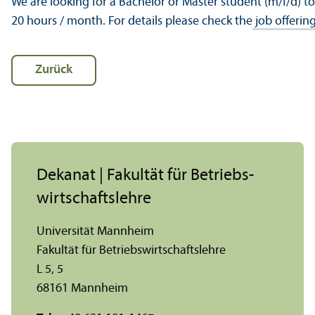
We are looking for a Bachelor or Master student (m/f/d) t
20 hours / month. For details please check the
job offerin
Zurück
Dekanat | Fakultät für Betriebs­
wirtschafts­lehre
Universität Mannheim
Fakultät für Betriebs­wirtschafts­lehre
L 5, 5
68161 Mannheim