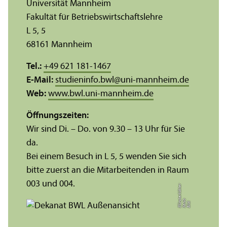
Universität Mannheim
Fakultät für Betriebs­wirtschafts­lehre
L 5, 5
68161 Mannheim
Tel.:
+49 621 181-1467
E-Mail:
studieninfo.bwl
@
uni-mannheim.de
Web:
www.bwl.uni-mannheim.de
Öffnungs­zeiten:
Wir sind Di. – Do. von 9.30 – 13 Uhr für Sie
da.
Bei einem Besuch in L 5, 5 wenden Sie sich
bitte zuerst an die Mitarbeitenden in Raum
003 und 004.
r
a
s
t
Bil
d:
X
e
ni
M
ü
n
e
r
k
ö
t
t
e