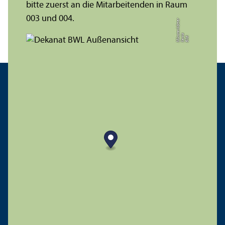
bitte zuerst an die Mitarbeitenden in Raum
003 und 004.
r
a
s
t
Bil
d:
X
e
ni
M
ü
n
e
r
k
ö
t
t
e