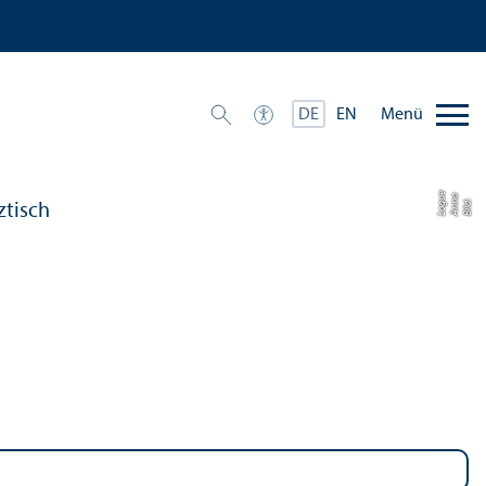
Menü
DE
EN
e
a
u
Bil
d:
A
n
n
L
o
g