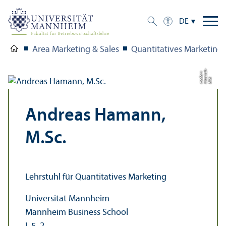
DE
Area Marketing & Sales
Quanti­tatives Marketin
h-
c
n
Bil
d:
kl
a
s
si
s
m
o
d
e
r
Andreas Hamann,
M.Sc.
Lehr­stuhl für Quanti­tatives Marketing
Universität Mannheim
Mannheim Business School