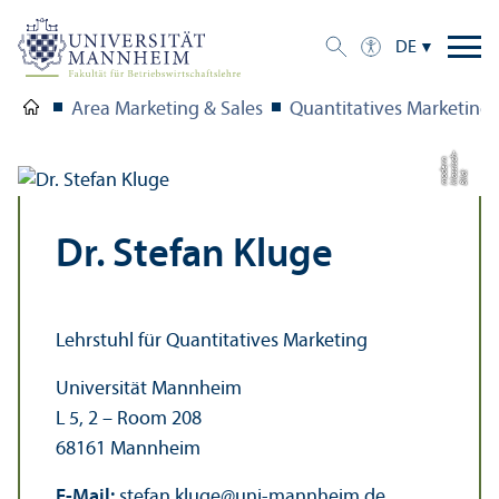
DE
Area Marketing & Sales
Quanti­tatives Marketin
h-
c
n
Bil
d:
kl
a
s
si
s
m
o
d
e
r
Dr. Stefan Kluge
Lehr­stuhl für Quanti­tatives Marketing
Universität Mannheim
L 5, 2 – Room 208
68161 Mannheim
E-Mail:
stefan.kluge
@
uni-mannheim.de