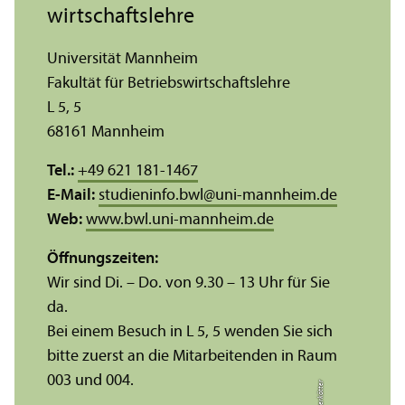
wirtschafts­lehre
Universität Mannheim
Fakultät für Betriebs­wirtschafts­lehre
L 5, 5
68161 Mannheim
Tel.:
+49 621 181-1467
E-Mail:
studieninfo.bwl
@
uni-mannheim.de
Web:
www.bwl.uni-mannheim.de
Öffnungs­zeiten:
Wir sind Di. – Do. von 9.30 – 13 Uhr für Sie
da.
Bei einem Besuch in L 5, 5 wenden Sie sich
bitte zuerst an die Mitarbeitenden in Raum
003 und 004.
r