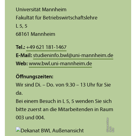
Universität Mannheim
Fakultät für Betriebs­wirtschafts­lehre
L 5, 5
68161 Mannheim
Tel.:
+49 621 181-1467
E-Mail:
studieninfo.bwl
@
uni-mannheim.de
Web:
www.bwl.uni-mannheim.de
Öffnungs­zeiten:
Wir sind Di. – Do. von 9.30 – 13 Uhr für Sie
da.
Bei einem Besuch in L 5, 5 wenden Sie sich
bitte zuerst an die Mitarbeitenden in Raum
003 und 004.
r
a
s
t
Bil
d:
X
e
ni
M
ü
n
e
r
k
ö
t
t
e