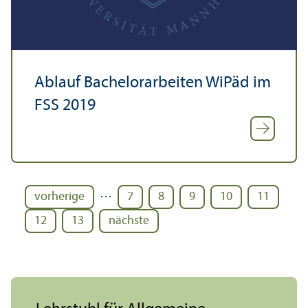
Ablauf Bachelor­arbeiten WiPäd im
FSS 2019
…
vorherige
7
8
9
10
11
12
13
nächste