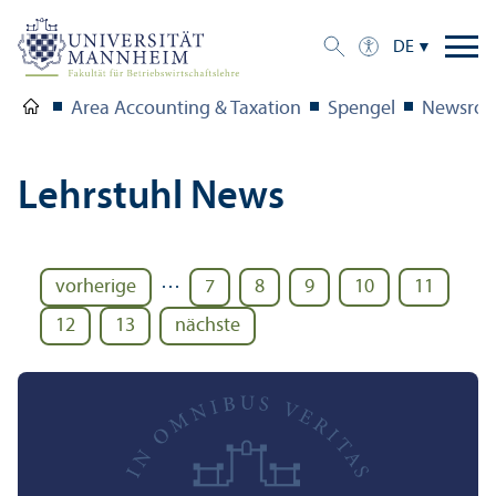
DE
Area Accounting & Taxation
Spengel
Newsro
Lehr­stuhl News
…
vorherige
7
8
9
10
11
12
13
nächste