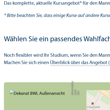
Das komplette, aktuelle Kursangebot* für den Ma
* Bitte beachten Sie, dass einige Kurse auf andere Kur
Wählen Sie ein passendes Wahlfac
Noch flexibler wird Ihr Studium, wenn Sie den Man
Machen Sie sich einen
Über­blick über das Angebot (
r
a
s
Bil
d:
X
e
ni
M
ü
n
t
e
r
k
ö
t
t
e