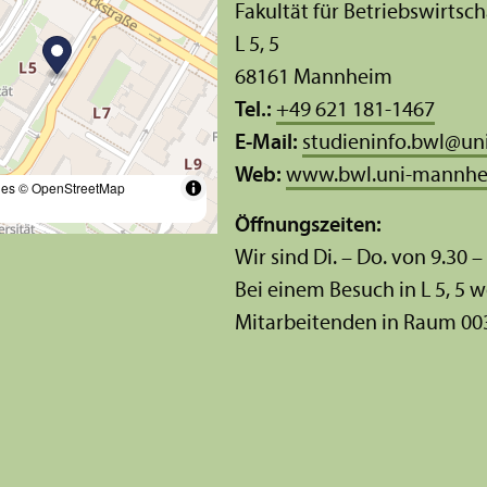
Fakultät für Betriebs­wirtsch
L 5, 5
68161 Mannheim
Tel.:
+49 621 181-1467
E-Mail:
studieninfo.bwl
@
un
Web:
www.bwl.uni-mannhe
les
© OpenStreetMap
Öffnungs­zeiten:
Wir sind Di. – Do. von 9.30 –
Bei einem Besuch in L 5, 5 w
Mitarbeitenden in Raum 00