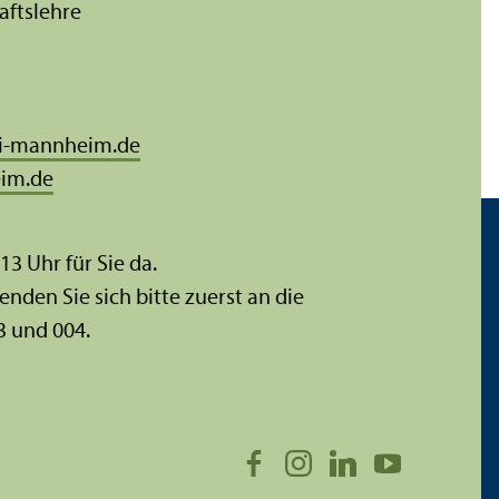
afts­lehre
i-mannheim.de
im.de
 13 Uhr für Sie da.
enden Sie sich bitte zuerst an die
3 und 004.