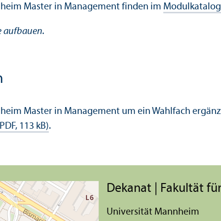
nnheim Master in Management finden im
Modulkatalog
se aufbauen.
h
nheim Master in Management um ein Wahlfach ergänzen
PDF, 113 kB)
.
Dekanat | Fakultät für
Universität Mannheim