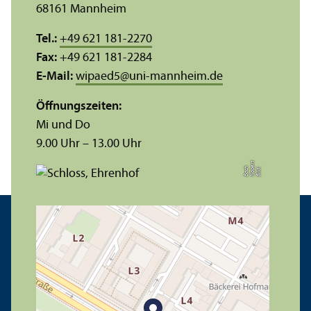
68161 Mannheim
Tel.:
+49 621 181-2270
Fax:
+49 621 181-2284
E-Mail:
wipaed5
@
uni-mannheim.de
Öffnungs­zeiten:
Mi und Do
9.00 Uhr – 13.00 Uhr
t
e
h
Bil
d:
N
o
b
r
B
a
c