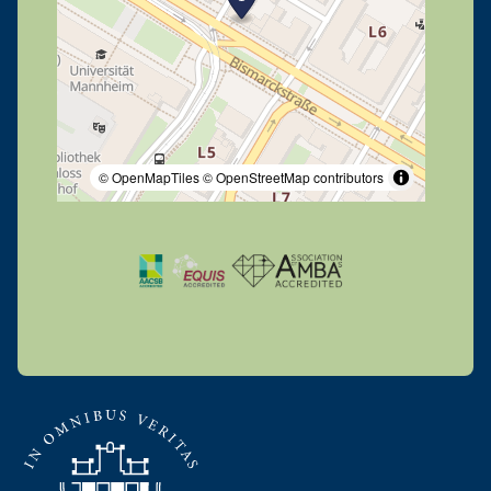
© OpenMapTiles
© OpenStreetMap contributors