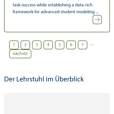
task success while establishing a data-rich
framework for advanced student modeling ...
…
1
2
3
4
5
6
7
nächste
Der Lehr­stuhl im Über­blick