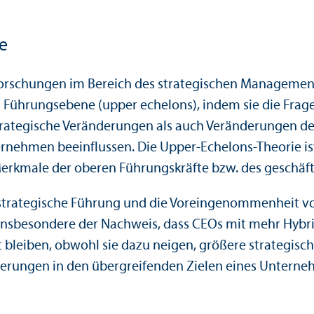
e
orschungen im Bereich des strategischen Managements
en Führungs­ebene (upper echelons), indem sie die Fra
trategische Veränderungen als auch Veränderungen de
­nehmen beeinflussen. Die Upper-Echelons-Theorie ist
Merkmale der oberen Führungs­kräfte bzw. des geschäf
 strategische Führung und die Voreingenommenheit v
Insbesondere der Nachweis, dass CEOs mit mehr Hybris
iben, obwohl sie dazu neigen, größere strategische 
nderungen in den übergreifenden Zielen eines Unter­n