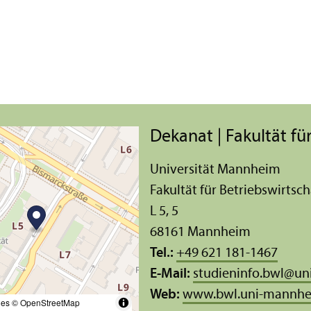
Dekanat | Fakultät für
Universität Mannheim
Fakultät für Betriebs­wirtsch
L 5, 5
68161 Mannheim
Tel.:
+49 621 181-1467
E-Mail:
studieninfo.bwl
@
un
Web:
www.bwl.uni-mannhe
les
© OpenStreetMap