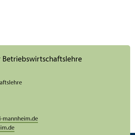
 Betriebs­wirtschafts­lehre
afts­lehre
i-mannheim.de
im.de