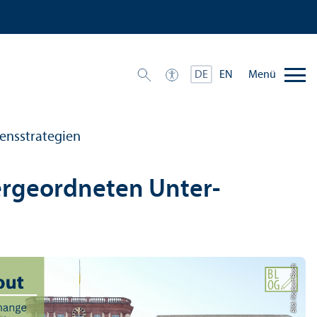
Menü
DE
EN
ns­strategien
rgeordneten Unter­
Bild: Norbert Bach