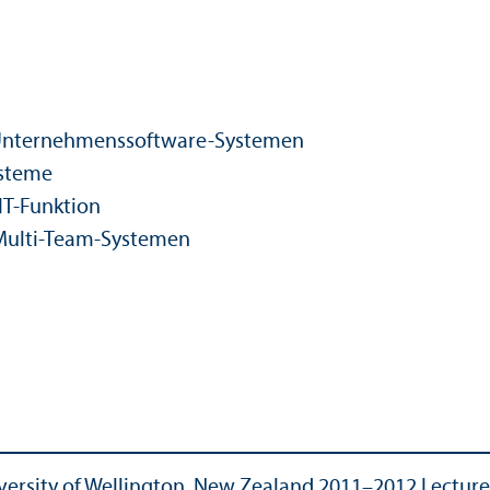
nter­nehmens­software-Systemen
ysteme
IT-Funktion
 Multi-Team-Systemen
iversity of Wellington, New Zealand 2011–2012 Lecturer