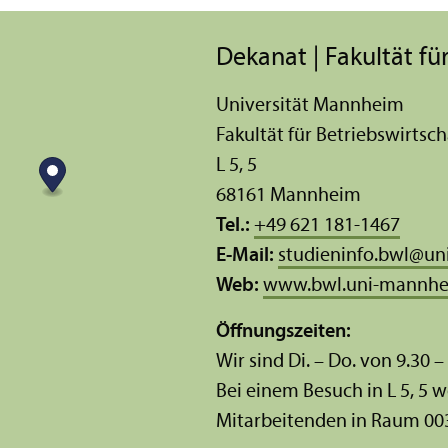
Dekanat | Fakultät für
Universität Mannheim
Fakultät für Betriebs­wirtsch
L 5, 5
68161 Mannheim
Tel.:
+49 621 181-1467
E-Mail:
studieninfo.bwl
@
un
Web:
www.bwl.uni-mannhe
Öffnungs­zeiten:
Wir sind Di. – Do. von 9.30 –
Bei einem Besuch in L 5, 5 w
Mitarbeitenden in Raum 00