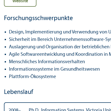
Website
Forschungs­schwerpunkte
Design, Implementierung und Verwendung von U
Sicherheit im Bereich Unter­nehmens­software-S
Auslagerung und Organisation der betrieblichen 
Agile Software­entwicklung und Koordination in
Menschliches Informations­verhalten
Informations­systeme im Gesundheits­wesen
Plattform-Öko­systeme
Lebens­lauf
2008–
Ph.D., Information Systems, Victoria Un