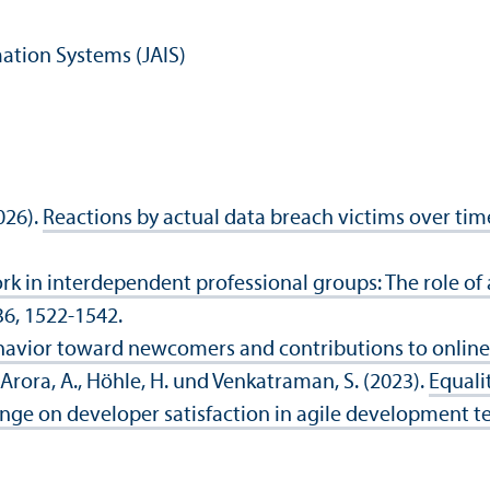
mation Systems (JAIS)
2026).
Reactions by actual data breach victims over ti
rk in interdependent professional groups: The role of 
 36, 1522-1542.
havior toward newcomers and contributions to onlin
Y., Arora, A., Höhle, H. und Venkatraman, S. (2023).
Equali
 on developer satisfaction in agile development 