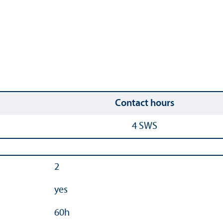
Contact hours
4 SWS
2
yes
60h