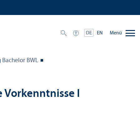
Menü
DE
EN
 Bachelor BWL
Vor­kenntnisse I