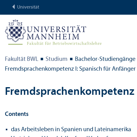
Universität
Fakultät BWL
Studium
Bachelor-Studien­gänge
Fremdsprach­en­kompetenz I: Spanisch für Anfänger 
Fremdsprach­en­kompetenz I:
Contents
das Arbeits­leben in Spanien und Lateinamerika