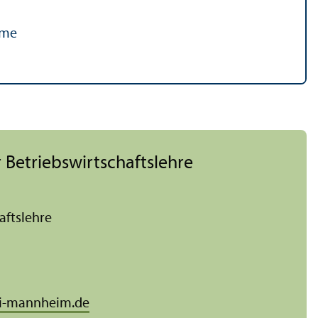
hme
 Betriebs­wirtschafts­lehre
afts­lehre
i-mannheim.de