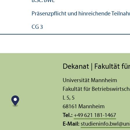
B.Sc. BWL
Präsenzpflicht und hinreichende Teilna
CG 3
Dekanat | Fakultät für
Universität Mannheim
Fakultät für Betriebs­wirtsch
L 5, 5
68161 Mannheim
Tel.:
+49 621 181-1467
E-Mail:
studieninfo.bwl
@
un