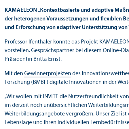
KAMAELEON „Kontext­basierte und adaptive Maßnahm
der heterogenen Voraussetzungen und flexiblen Be
und Erforschung von adaptiver Unter­stützung von 
Professor Ifenthaler konnte das Projekt KAMAELEON b
vorstellen. Gesprächs­partner bei diesem Online-Di
Präsidentin Britta Ernst.
Mit den
Gewinner­projekten
des Innovations­wettb
Forschung (BMBF) digitale Innovationen in der Weite
„Wir wollen mit INVITE die Nutzer­freundlichkeit v
im derzeit noch unübersichtlichen Weiterbildungs­mar
Weiterbildungs­angebote vergrößern. Unser Ziel ist
Lebens­lage und ihren individuellen Lernbedürfniss