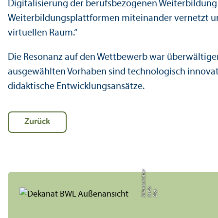
Digitalisierung der berufsbezogenen Weiterbildung
Weiterbildungs­plattformen miteinander vernetzt u
virtuellen Raum.“
Die Resonanz auf den Wettbewerb war überwältigend
ausgewählten Vorhaben sind technologisch innovati
didaktische Entwicklungs­ansätze.
Zurück
r
a
s
Bil
d:
X
e
ni
M
ü
n
t
e
r
k
ö
t
t
e