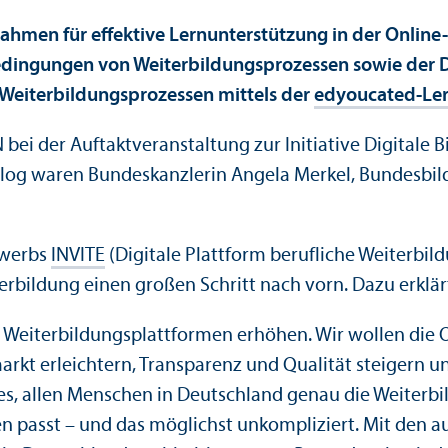
en für effektive Lern­unter­stützung in der Online-
dingungen von Weiterbildungs­prozessen sowie der D
Weiterbildungs­prozessen mittels der
edyoucated-Ler
ei der Auftakt­veranstaltung zur Initiative Digitale 
alog waren Bundes­kanzlerin Angela Merkel, Bundes­bil
ewerbs
INVITE
(Digitale Plattform berufliche Weiterbil
rbildung einen großen Schritt nach vorn. Dazu erklärt
on Weiterbildungs­plattformen erhöhen. Wir wollen di
kt erleichtern, Trans­parenz und Qualität steigern und
 es, allen Menschen in Deutschland genau die Weiterbi
en passt – und das möglichst unkompliziert. Mit den 