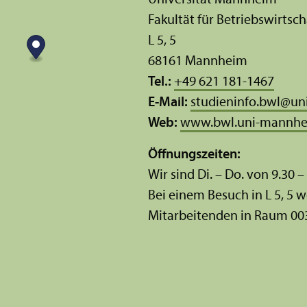
Universität Mannheim
Fakultät für Betriebs­wirtsch
L 5, 5
68161 Mannheim
Tel.:
+49 621 181-1467
E-Mail:
studieninfo.bwl
@
un
Web:
www.bwl.uni-mannhe
Öffnungs­zeiten:
Wir sind Di. – Do. von 9.30 –
Bei einem Besuch in L 5, 5 w
Mitarbeitenden in Raum 00