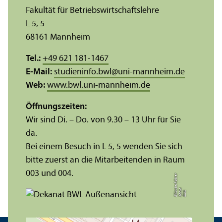
Fakultät für Betriebs­wirtschafts­lehre
L 5, 5
68161 Mannheim
Tel.:
+49 621 181-1467
E-Mail:
studieninfo.bwl
@
uni-mannheim.de
Web:
www.bwl.uni-mannheim.de
Öffnungs­zeiten:
Wir sind Di. – Do. von 9.30 – 13 Uhr für Sie
da.
Bei einem Besuch in L 5, 5 wenden Sie sich
bitte zuerst an die Mitarbeitenden in Raum
003 und 004.
r
a
s
t
Bil
d:
X
e
ni
M
ü
n
e
r
k
ö
t
t
e