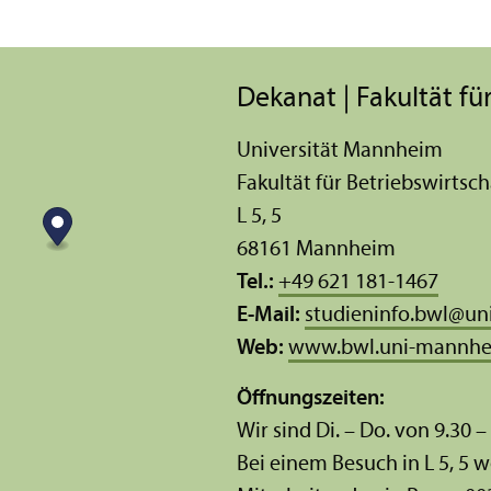
Dekanat | Fakultät für
Universität Mannheim
Fakultät für Betriebs­wirtsch
L 5, 5
68161 Mannheim
Tel.:
+49 621 181-1467
E-Mail:
studieninfo.bwl
@
un
Web:
www.bwl.uni-mannhe
Öffnungs­zeiten:
Wir sind Di. – Do. von 9.30 –
Bei einem Besuch in L 5, 5 w