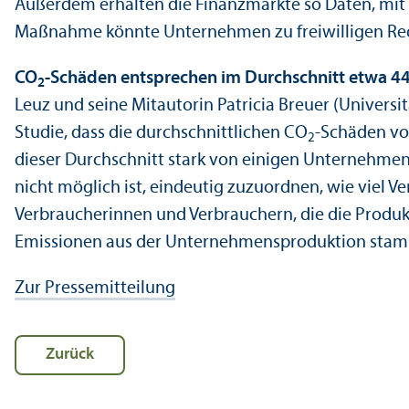
Außerdem erhalten die Finanz­märkte so Daten, mi
Maßnahme könnte Unter­nehmen zu freiwilligen Re
CO
-Schäden entsprechen im Durchschnitt etwa 44
2
Leuz und seine Mitautorin Patricia Breuer (Univers
Studie, dass die durchschnittlichen CO
-Schäden vo
2
dieser Durchschnitt stark von einigen Unter­nehmen
nicht möglich ist, eindeutig zuzuordnen, wie viel V
Verbraucherinnen und Verbrauchern, die die Produ
Emissionen aus der Unter­nehmens­produktion sta
Zur Pressemitteilung
Zurück