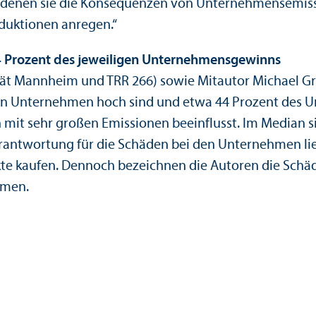
t denen sie die Konsequenzen von Unter­nehmens­emis
duktionen anregen.“
 Prozent des jeweiligen Unter­nehmens­gewinns
ität Mannheim und TRR 266) sowie Mitautor Michael Gr
n Unter­nehmen hoch sind und etwa 44 Prozent des Un
 mit sehr großen Emissionen beeinflusst. Im Median si
erantwortung für die Schäden bei den Unter­nehmen lieg
kte kaufen. Dennoch bezeichnen die Autoren die Schä
mmen.