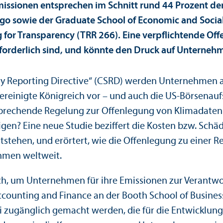
missionen entsprechen im Schnitt rund 44 Prozent de
ago sowie der Graduate School of Economic and Socia
for Trans­parency (TRR 266). Eine verpflichtende Off
 erforderlich sind, und könnte den Druck auf Unter­ne
ity Reporting Directive“ (CSRD) werden Unter­nehmen a
 Vereinigte Königreich vor – und auch die US-Börsenau
sprechende Regelung zur Offenlegung von Klimadaten
en? Eine neue Studie beziffert die Kosten bzw. Schäde
stehen, und erörtert, wie die Offenlegung zu einer R
ehmen weltweit.
ch, um Unter­nehmen für ihre Emissionen zur Verantwor
Accounting and Finance an der Booth School of Business
 zugänglich gemacht werden, die für die Entwicklung 