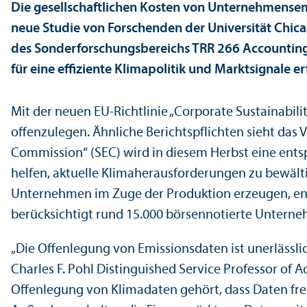
Die gesellschaft­lichen Kosten von Unter­nehmens­e
neue Studie von Forschenden der Universität Chic
des Sonderforschungs­bereichs TRR 266 Accounting 
für eine effiziente Klimapolitik und Markt­signale
Mit der neuen EU-Richtlinie „Corporate Sustainabil
offenzulegen. Ähnliche Berichtspflichten sieht das
Commission“ (SEC) wird in diesem Herbst eine ent
helfen, aktuelle Klimaherausforderungen zu bewältig
Unter­nehmen im Zuge der Produktion erzeugen, ent
berücksichtigt rund 15.000 börsennotierte Unter­n
„Die Offenlegung von Emissionsdaten ist unerlässli
Charles F. Pohl Distinguished Service Professor of 
Offenlegung von Klimadaten gehört, dass Daten frei