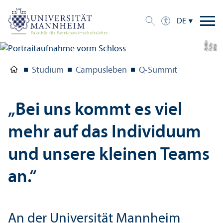
DE
r
e
Bil
d:
F
eli
x
Z
eiff
Studium
Campusleben
Q-Summit
„Bei uns kommt es viel
mehr auf das Individuum
und unsere kleinen Teams
an.“
An der Universität Mannheim