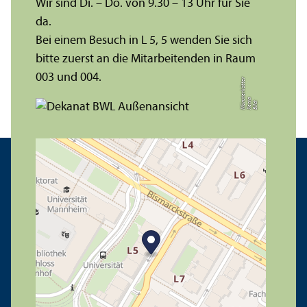
Wir sind Di. – Do. von 9.30 – 13 Uhr für Sie
da.
Bei einem Besuch in L 5, 5 wenden Sie sich
bitte zuerst an die Mitarbeitenden in Raum
003 und 004.
r
a
s
t
Bil
d:
X
e
ni
M
ü
n
e
r
k
ö
t
t
e