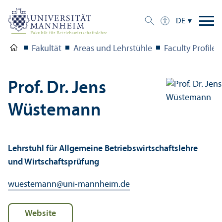
DE
Fakultät
Areas und Lehr­stühle
Faculty Profile
Prof. Dr. Jens
Wüstemann
Lehr­stuhl für Allgemeine Betriebs­wirtschafts­lehre
und Wirtschafts­prüfung
wuestemann
@
uni-mannheim.de
Website