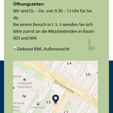
Öffnungs­zeiten:
Wir sind Di. – Do. von 9.30 – 13 Uhr für Sie
da.
Bei einem Besuch in L 5, 5 wenden Sie sich
bitte zuerst an die Mitarbeitenden in Raum
003 und 004.
r
a
s
t
Bil
d:
X
e
ni
M
ü
n
e
r
k
ö
t
t
e