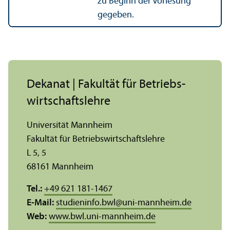
zu Beginn der Vorlesung
gegeben.
Dekanat | Fakultät für Betriebs­
wirtschafts­lehre
Universität Mannheim
Fakultät für Betriebs­wirtschafts­lehre
L 5, 5
68161 Mannheim
Tel.:
+49 621 181-1467
E-Mail:
studieninfo.bwl
@
uni-mannheim.de
Web:
www.bwl.uni-mannheim.de