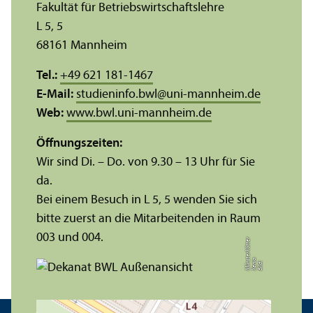
Fakultät für Betriebs­wirtschafts­lehre
L 5, 5
68161 Mannheim
Tel.:
+49 621 181-1467
E-Mail:
studieninfo.bwl
@
uni-mannheim.de
Web:
www.bwl.uni-mannheim.de
Öffnungs­zeiten:
Wir sind Di. – Do. von 9.30 – 13 Uhr für Sie
da.
Bei einem Besuch in L 5, 5 wenden Sie sich
bitte zuerst an die Mitarbeitenden in Raum
003 und 004.
r
a
s
t
Bil
d:
X
e
ni
M
ü
n
e
r
k
ö
t
t
e