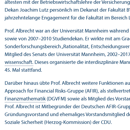
ältesten mit der Betriebs­wirtschafts­lehre der Versicheru
Dekan Joachim Lutz persönlich im Dekanat der Fakultät BW
jahrzehntelange Engagement für die Fakultät im Bereich
Prof. Albrecht war an der Universität Mannheim während z
sowie von 2007–2010 Studien­dekan. Er wirkte mit am Gra
Sonderforschungs­bereich „Rationalität, Entscheidungs­v
Mitglied des Senats der Universität Mannheim, 2002–201
wissenschaft.
Dieses organisierte die interdiszplinäre Ma
45. Mal stattfand.
Darüber hinaus übte Prof. Albrecht weitere Funktionen aus
Approach for Financial Risks-Gruppe (AFIR), als stellvertr
Finanz­mathematik
(DGVFM) sowie als Mitglied des Vorst
Prof. Albrecht ist Mitbegründer der Deutschen AFIR-Gruppe 
Gründungs­vorstand und ehemaliges Vorstands­mitglied d
Soziale Sicherheit (Herzog-Kommission) der CDU.