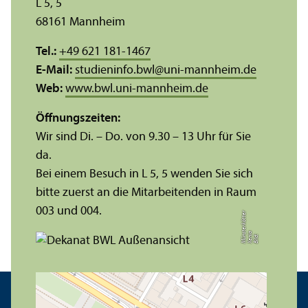
L 5, 5
68161 Mannheim
Tel.:
+49 621 181-1467
E-Mail:
studieninfo.bwl
@
uni-mannheim.de
Web:
www.bwl.uni-mannheim.de
Öffnungs­zeiten:
Wir sind Di. – Do. von 9.30 – 13 Uhr für Sie
da.
Bei einem Besuch in L 5, 5 wenden Sie sich
bitte zuerst an die Mitarbeitenden in Raum
003 und 004.
r
a
s
t
Bil
d:
X
e
ni
M
ü
n
e
r
k
ö
t
t
e