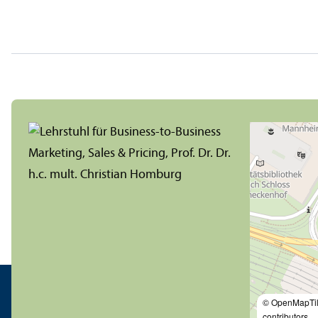
© OpenMapTi
contributors