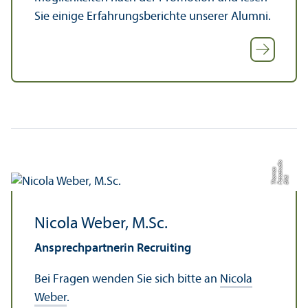
Sie einige Erfahrungs­berichte unserer Alumni.
o
u
s
Bil
d:
F
o
t
o
s
t
di
T
h
o
m
a
Nicola Weber, M.Sc.
Ansprech­partnerin Recruiting
Bei Fragen wenden Sie sich bitte an
Nicola
Weber
.