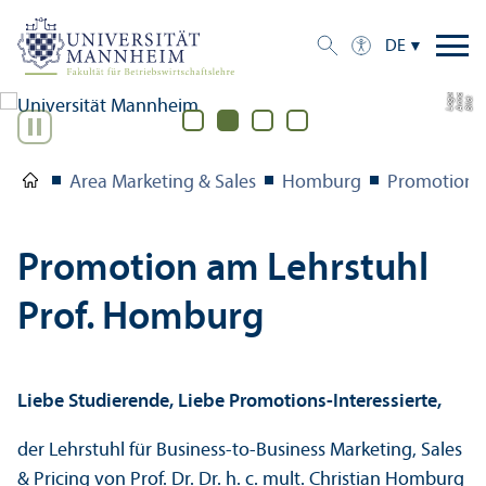
DE
e
a
Bil
d:
A
n
n
L
o
g
u
Area Marketing & Sales
Homburg
Promotion a
Promotion am Lehr­stuhl
Prof. Homburg
Liebe Studierende, Liebe Promotions-Interessierte,
der Lehr­stuhl für Business-to-Business Marketing, Sales
& Pricing von Prof. Dr. Dr. h. c. mult. Christian Homburg