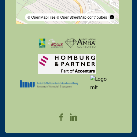
© OpenMapTiles
© OpenStreetMap contributors