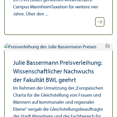
2013 ins Leben gerufenen Wissenschafts­
Campus MannheimTaxation für weitere vier
Jahre. Über den ...
e
Bil
d:
A
b
e
n
d
a
k
a
d
e
mi
Julie Bassermann Preisverleihung:
Wissenschaft­licher Nachwuchs
der Fakultät BWL geehrt
Im Rahmen der Umsetzung der „Europäischen
Charta für die Gleich­stellung von Frauen und
Männern auf kommunaler und regionaler
Ebene“ vergab die Gleich­stellungs­beauftragte
der Stadt Mannheim und der Fach­bereich für