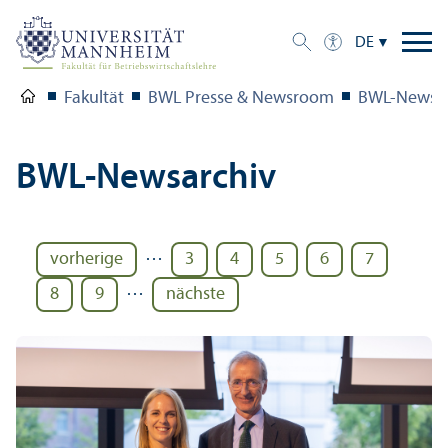
DE
Fakultät
BWL Presse & Newsroom
BWL-Newsar
BWL-Newsarchiv
…
vorherige
3
4
5
6
7
…
8
9
nächste