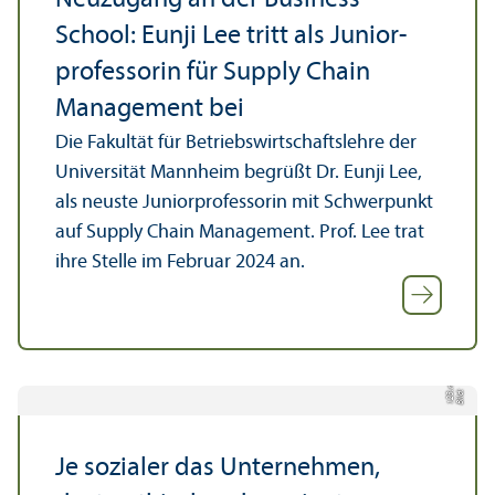
Neuzugang an der Business
School: Eunji Lee tritt als Junior­
professorin für Supply Chain
Management bei
Die Fakultät für Betriebs­wirtschafts­lehre der
Universität Mannheim begrüßt Dr. Eunji Lee,
als neuste Junior­professorin mit Schwerpunkt
auf Supply Chain Management. Prof. Lee trat
ihre Stelle im Februar 2024 an.
el
Bil
d:
1
2
3.
rf
/
r
a
w
pi
x
Je sozialer das Unter­nehmen,