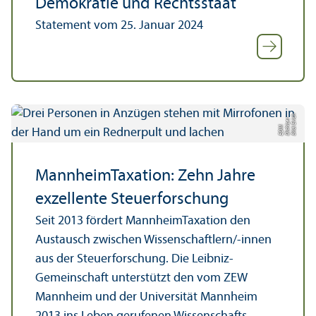
Demokratie und Rechts­staat
Statement vom 25. Januar 2024
Bil
E
h
Di
c
s
e
E
D
ri
c
r
d:
hi
M
MannheimTaxation: Zehn Jahre
exzellente Steuerforschung
Seit 2013 fördert MannheimTaxation den
Austausch zwischen Wissenschaft­lern/-innen
aus der Steuerforschung. Die Leibniz-
Gemeinschaft unter­stützt den vom ZEW
Mannheim und der Universität Mannheim