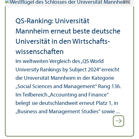
e
a
Bil
d:
A
n
n
L
o
g
u
QS-Ranking: Universität
Mannheim erneut beste deutsche
Universität in den Wirtschafts­
wissenschaften
Im weltweiten Vergleich des „QS World
University Rankings by Subject 2024” erreicht
die Universität Mannheim in der Kategorie
„Social Sciences and Management“ Rang 136.
Im Teil­bereich „Accounting and Finance“
belegt sie deutschland­weit erneut Platz 1, in
„Business and Management Studies“ sowie ...