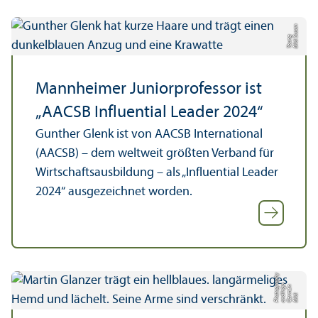
Bil
d:
u
s
a
n
Y
o
u
n
S
g
Mannheimer Junior­professor ist
„AACSB Influential Leader 2024“
Gunther Glenk ist von AACSB International
(AACSB) – dem weltweit größten Verband für
Wirtschafts­ausbildung – als „Influential Leader
2024“ ausgezeichnet worden.
y
n
g
o
g
r
Bil
d:
C
a
r
m
e
a
n
d I
n
P
h
o
t
o
a
p
h