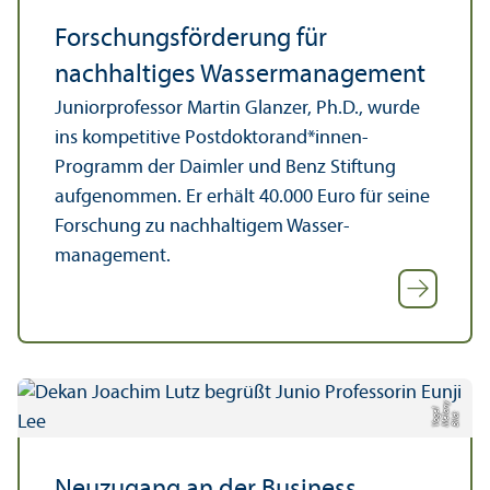
Forschungs­förderung für
nachhaltiges Wasser­management
Junior­professor Martin Glanzer, Ph.D., wurde
ins kompetitive Postdoktorand*innen-
Programm der Daimler und Benz Stiftung
aufgenommen. Er erhält 40.000 Euro für seine
Forschung zu nachhaltigem Wasser­
management.
y
n
el
Bil
d:
M
el
a
V
o
g