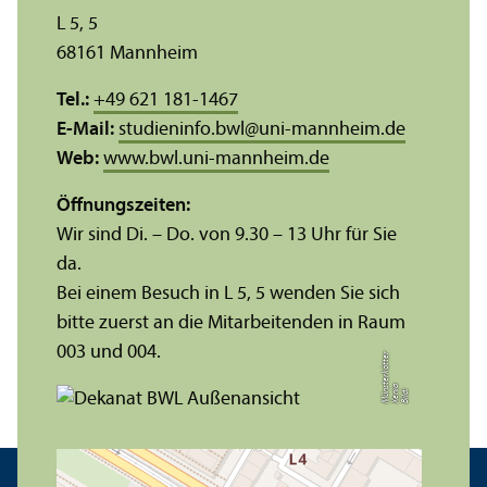
L 5, 5
68161 Mannheim
Tel.:
+49 621 181-1467
E-Mail:
studieninfo.bwl
@
uni-mannheim.de
Web:
www.bwl.uni-mannheim.de
Öffnungs­zeiten:
Wir sind Di. – Do. von 9.30 – 13 Uhr für Sie
da.
Bei einem Besuch in L 5, 5 wenden Sie sich
bitte zuerst an die Mitarbeitenden in Raum
003 und 004.
r
a
s
t
Bil
d:
X
e
ni
M
ü
n
e
r
k
ö
t
t
e