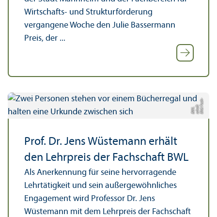
Wirtschafts- und Struktur­förderung
vergangene Woche den Julie Bassermann
Preis, der ...
B
il
a
c
h­
s
c
h
B
W
F
t
d:
af
L
Prof. Dr. Jens Wüstemann erhält
den Lehr­preis der Fach­schaft BWL
Als Anerkennung für seine hervorragende
Lehr­tätigkeit und sein außergewöhnliches
Engagement wird Professor Dr. Jens
Wüstemann mit dem Lehr­preis der Fach­schaft