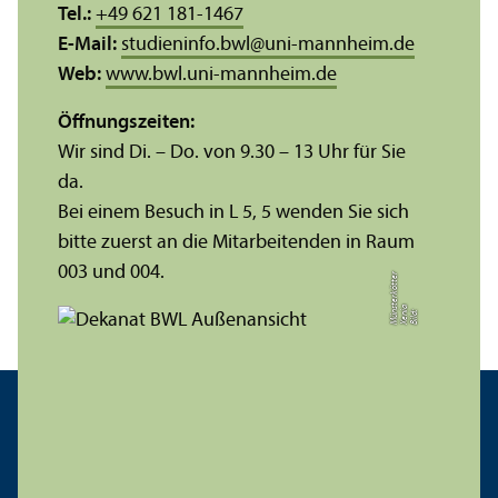
Tel.:
+49 621 181-1467
E-Mail:
studieninfo.bwl
@
uni-mannheim.de
Web:
www.bwl.uni-mannheim.de
Öffnungs­zeiten:
Wir sind Di. – Do. von 9.30 – 13 Uhr für Sie
da.
Bei einem Besuch in L 5, 5 wenden Sie sich
bitte zuerst an die Mitarbeitenden in Raum
003 und 004.
r
a
s
t
Bil
d:
X
e
ni
M
ü
n
e
r
k
ö
t
t
e